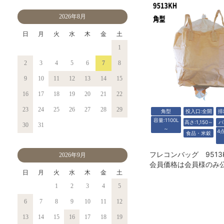
2026年8月
日
月
火
水
木
金
土
1
2
3
4
5
6
7
8
9
10
11
12
13
14
15
16
17
18
19
20
21
22
23
24
25
26
27
28
29
角型
投入口:全開
排
容量:1100L
高さ:1,150～
バ
30
31
～
4
食品・米穀
2026年9月
会員価格は会員様のみ
日
月
火
水
木
金
土
1
2
3
4
5
6
7
8
9
10
11
12
13
14
15
16
17
18
19