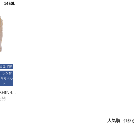
出口:半開
ージン材
点吊りベル
ト
フレコンバッグ 9513KH(N4-S4)
公開
人気順
価格