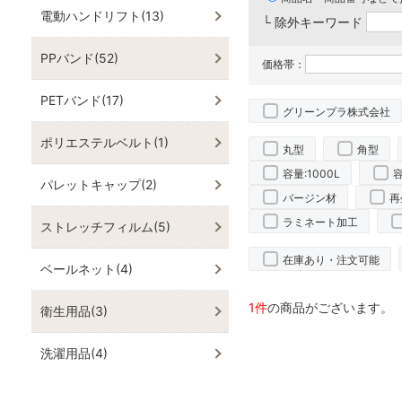
電動ハンドリフト(13)
└ 除外キーワード
PPバンド(52)
価格帯：
PETバンド(17)
グリーンプラ株式会社
ポリエステルベルト(1)
丸型
角型
容量:1000L
容
パレットキャップ(2)
バージン材
再
ラミネート加工
ストレッチフィルム(5)
在庫あり・注文可能
ベールネット(4)
1件
の商品がございます。
衛生用品(3)
洗濯用品(4)