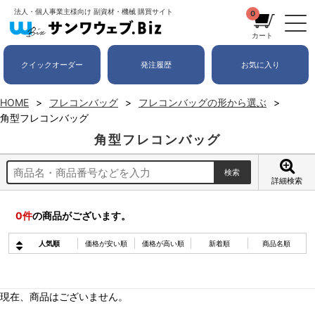
法人・個人事業主様向け 副資材・機械 購買サイト
0
カート
クイックオーダー
発注履歴
お気に入り
HOME
フレコンバッグ
フレコンバッグの形から選ぶ
角型フレコンバッグ
角型フレコンバッグ
詳細検索
0
件
の商品がございます。
人気順
価格が安い順
価格が高い順
新着順
商品名順
現在、商品はございません。